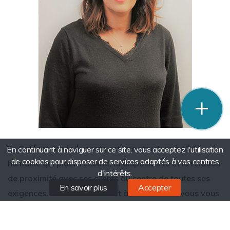
phone
mail
Le Cabinet AthénAvocats est une structure à taille
En continuant à naviguer sur ce site, vous acceptez l'utilisation
de cookies pour disposer de services adaptés à vos centres
humaine qui place l’écoute, la disponibilité et la relation
d'intérêts.
de proximité avec ses clients au centre de toutes ses
En savoir plus
Accepter
exigences. En vous adressant à mon cabinet vous vous
adressez à un cabinet à l’écoute de ses clients, réactif
et compétent. La principale richesse de mon Cabinet