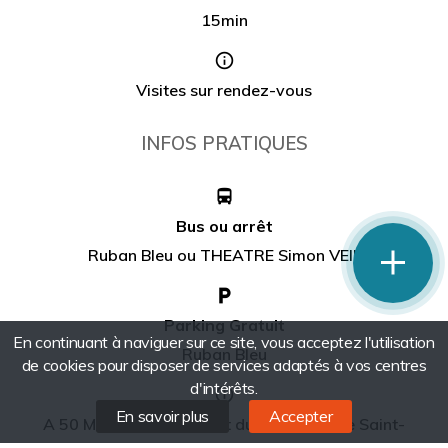
15min
Visites sur rendez-vous
INFOS PRATIQUES
phone
Bus ou arrêt
Ruban Bleu ou THEATRE Simon VEIL
mail
Parking Gratuit
En continuant à naviguer sur ce site, vous acceptez l'utilisation
Ruban Bleu
de cookies pour disposer de services adaptés à vos centres
d'intérêts.
En savoir plus
Accepter
A 50 M. du Ruban Bleu et du THEATRE de Saint-