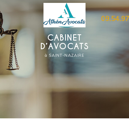
09.54.97
CABINET
D’AVOCATS
à SAINT-NAZAIRE