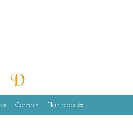
cité,
D
e et
isponibilité »
tés
Contact
Plan d'accès