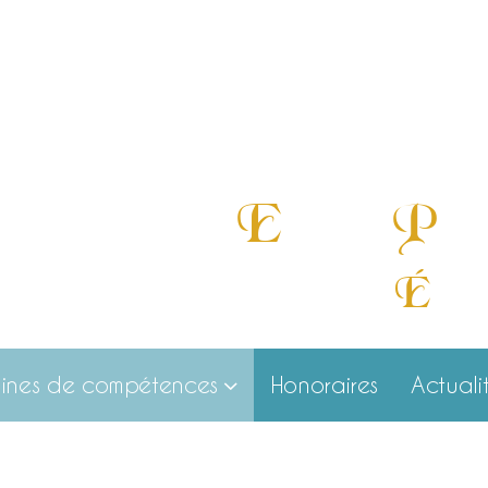
E
P
«
xcellence,
ugna
É
cout
ines de compétences
Honoraires
Actuali