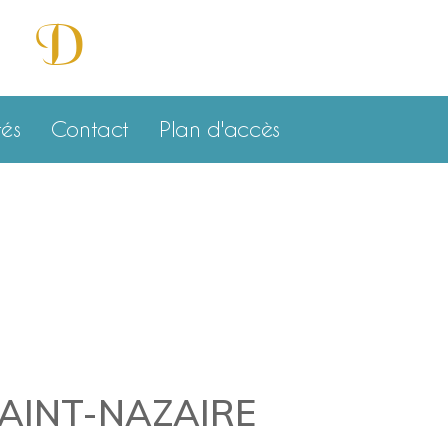
D
e et
isponibilité »
tés
Contact
Plan d'accès
 SAINT-NAZAIRE