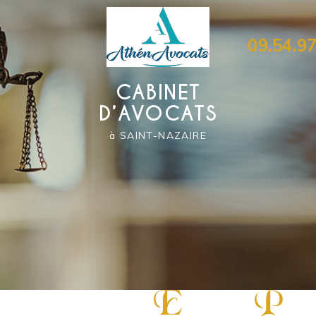
09.54.97
CABINET
D’AVOCATS
à SAINT-NAZAIRE
E
P
«
xcellence,
ugna