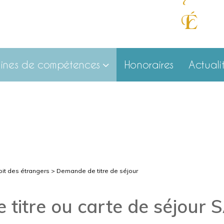
É
cout
ines de compétences
Honoraires
Actuali
oit des étrangers
> Demande de titre de séjour
titre ou carte de séjour