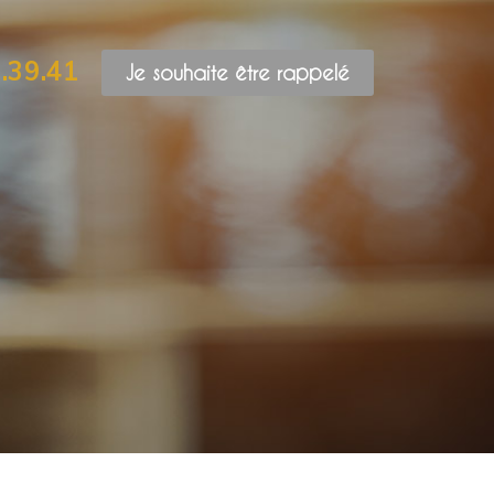
.39.41
Je souhaite être rappelé
cité,