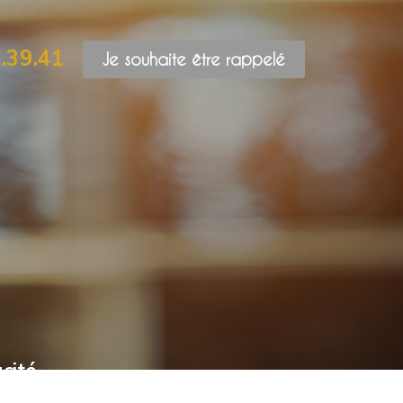
.39.41
Je souhaite être rappelé
cité,