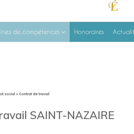
É
cout
ines de compétences
Honoraires
Actuali
it social
> Contrat de travail
travail SAINT-NAZAIRE