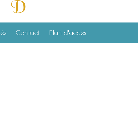
D
e et
isponibilité »
tés
Contact
Plan d'accès