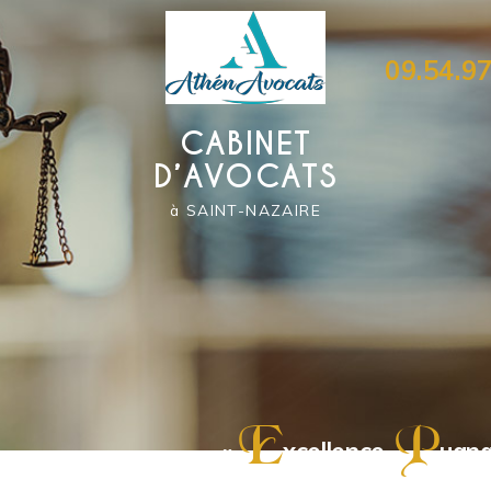
09.54.97
CABINET
D’AVOCATS
à SAINT-NAZAIRE
E
P
«
xcellence,
ugna