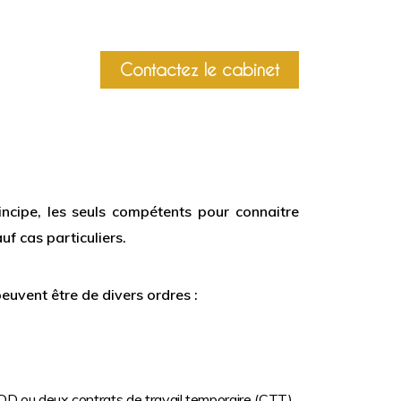
Contactez le cabinet
ncipe, les seuls compétents pour connaitre
uf cas particuliers.
peuvent être de divers ordres :
D ou deux contrats de travail temporaire (CTT),