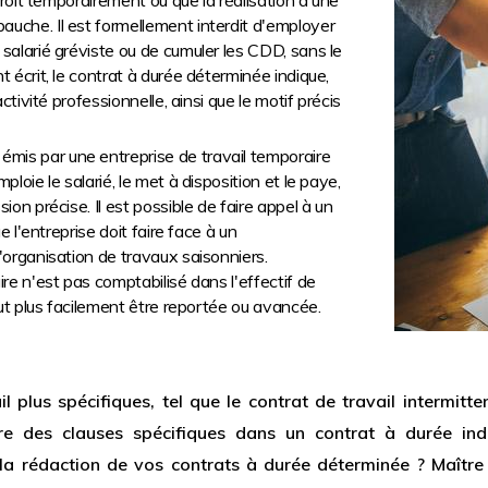
ccroît temporairement ou que la réalisation d'une
uche. Il est formellement interdit d'employer
salarié gréviste ou de cumuler les CDD, sans le
 écrit, le contrat à durée déterminée indique,
ctivité professionnelle, ainsi que le motif précis
émis par une entreprise de travail temporaire
loie le salarié, le met à disposition et le paye,
ion précise. Il est possible de faire appel à un
e l'entreprise doit faire face à un
'organisation de travaux saisonniers.
re n'est pas comptabilisé dans l'effectif de
eut plus facilement être reportée ou avancée.
il plus spécifiques, tel que le contrat de travail intermitte
lure des clauses spécifiques dans un contrat à durée i
 la rédaction de vos contrats à durée déterminée ? Maîtr