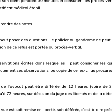
ec son client pendant 30 minutes et consulter : les procès-ve
tificat médical établi.
 prendre des notes.
 peut poser des questions. Le policier ou gendarme ne peut 
ion de ce refus est portée au procès-verbal.
vations écrites dans lesquelles il peut consigner les que
ctement ses observations, ou copie de celles-ci, au procure
n de l'avocat peut être différée de 12 heures (voire de 
u'à 72 heures, sur décision du juge des libertés et de la déte
 vue est soit remise en liberté, soit déférée, c'est-à-dire pr