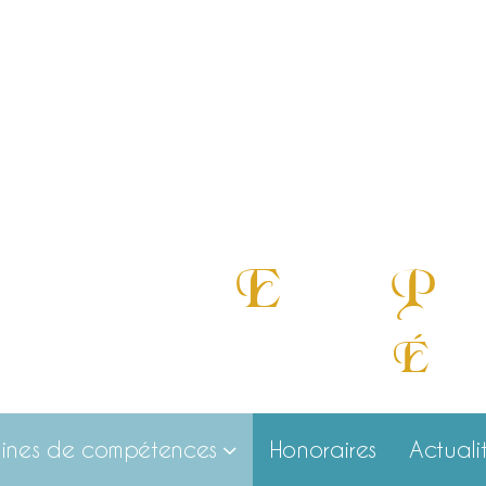
E
P
«
xcellence,
ugna
É
cout
ines de compétences
Honoraires
Actuali