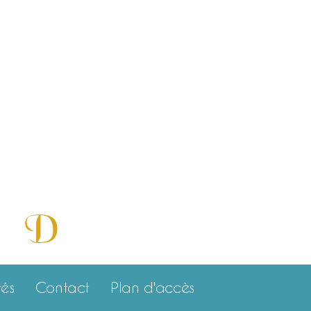
cité,
D
e et
isponibilité »
tés
Contact
Plan d'accès