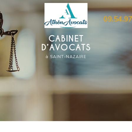
09.54.97
CABINET
D’AVOCATS
à SAINT-NAZAIRE