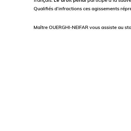
français.
Le droit pénal
participe à la sauve
Qualifiés d’infractions ces agissements répréh
Maître OUERGHI-NEIFAR vous assiste au stad