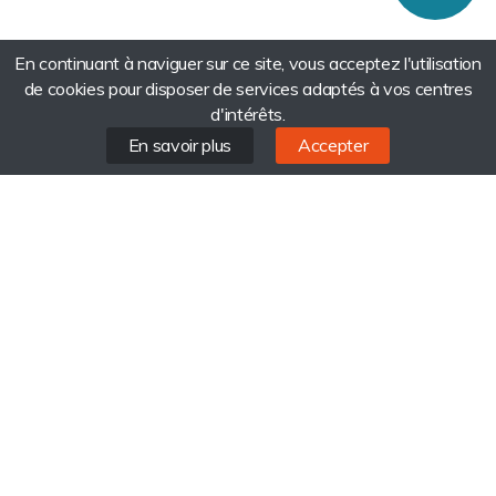
En continuant à naviguer sur ce site, vous acceptez l'utilisation
de cookies pour disposer de services adaptés à vos centres
d'intérêts.
En savoir plus
Accepter
CABINET D’AVOCATS
à SAINT-NAZAIRE
Téléphone :09.54.97.39.41
Portable :06.29.88.14.59