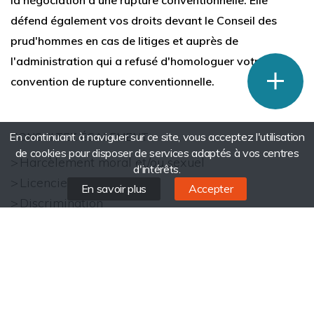
défend également vos droits devant le Conseil des
prud'hommes en cas de litiges et auprès de
phone
l'administration qui a refusé d'homologuer votre
convention de rupture conventionnelle.
mail
CONSULTEZ ÉGALEMENT :
En continuant à naviguer sur ce site, vous acceptez l'utilisation
de cookies pour disposer de services adaptés à vos centres
Harcèlement moral et/ou sexuel
d'intérêts.
Licenciement
En savoir plus
Accepter
Discrimination